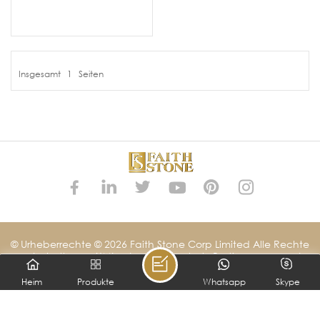
Insgesamt
1
Seiten
MEHR DETAILS
© Urheberrechte © 2026 Faith Stone Corp Limited Alle Rechte
vorbehalten.
XML
|
Datenschutz-Bestimmungen
|
IPv6-Netzwerk unterstützt
Heim
Produkte
Whatsapp
Skype