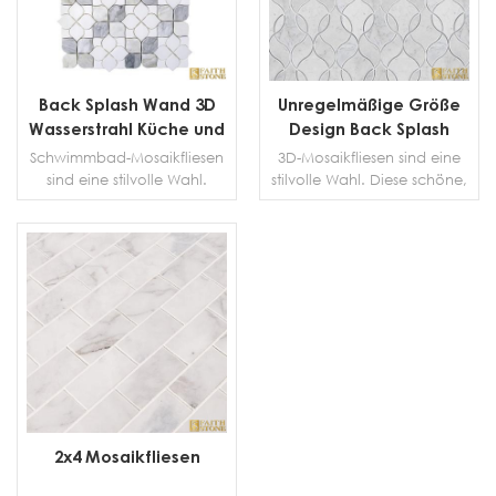
Back Splash Wand 3D
Unregelmäßige Größe
Wasserstrahl Küche und
Design Back Splash
Schwimmbad
Wand 3D-Mosaik
Schwimmbad-Mosaikfliesen
3D-Mosaikfliesen sind eine
Mosaikfliese
sind eine stilvolle Wahl.
stilvolle Wahl. Diese schöne,
Diese schöne, umfassende
umfassende Kollektion aus
Kollektion aus
weißem/grauem Marmor
weißem/grauem Marmor
bietet viele Fliesenoptionen
bietet viele Fliesenoptionen
für Badezimmer, Küchen
MEHR DETAILS
MEHR DETAILS
für Schwimmbäder.
und Wohnbereiche.
2x4 Mosaikfliesen