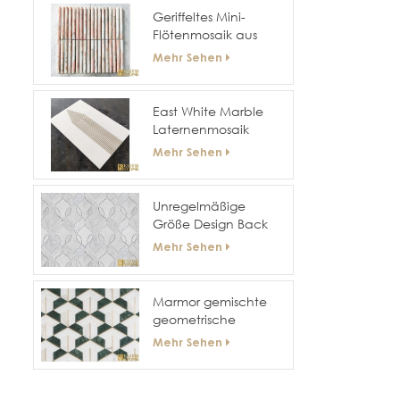
böden
Geriffeltes Mini-
Flötenmosaik aus
gebogenem Marmor
Mehr Sehen
East White Marble
Laternenmosaik
Mehr Sehen
Unregelmäßige
Größe Design Back
Splash Wand 3D-
Mehr Sehen
Mosaik
Marmor gemischte
geometrische
Messing-Mosaik-Fliese
Mehr Sehen