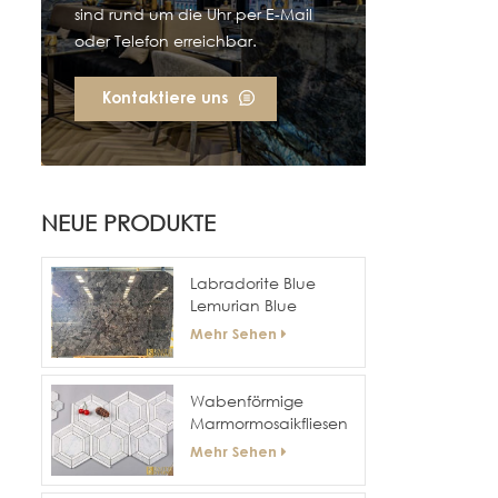
sind rund um die Uhr per E-Mail
oder Telefon erreichbar.
Kontaktiere uns
NEUE PRODUKTE
Labradorite Blue
Lemurian Blue
Granitplatten
Mehr Sehen
Wabenförmige
Marmormosaikfliesen
mit sechseckiger
Mehr Sehen
Oberfläche für
Hotelwände und -