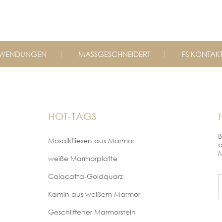
WENDUNGEN
MASSGESCHNEIDERT
FS KONTAK
HOT-TAGS
B
Mosaikfliesen aus Marmor
a
M
weiße Marmorplatte
Calacatta-Goldquarz
Kamin aus weißem Marmor
Geschliffener Marmorstein