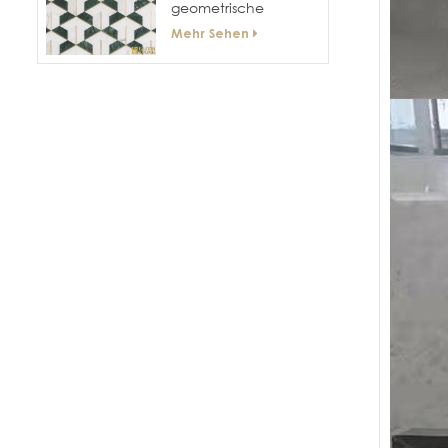
geometrische
Messing-Mosaik-Fliese
Mehr Sehen