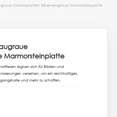
ugraue Marmorplatten Silbernerzgraue Marmorsteinplatte
laugraue
e Marmorsteinplatte
orfliesen eignen sich für Böden und
aserungen versehen, um ein reichhaltiges,
ngangshalle und mehr zu schaffen.