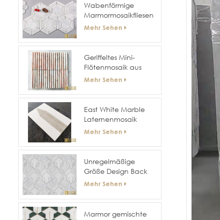
Wabenförmige
Marmormosaikfliesen
mit sechseckiger
Mehr Sehen
Oberfläche für
Hotelwände und -
böden
Geriffeltes Mini-
Flötenmosaik aus
gebogenem Marmor
Mehr Sehen
East White Marble
Laternenmosaik
Mehr Sehen
Unregelmäßige
Größe Design Back
Splash Wand 3D-
Mehr Sehen
Mosaik
Marmor gemischte