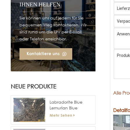
IHNEN HELFEN
Lieferz
Sie können uns auf jedem für Sie
Verpa
bequemen Weg kontaktieren. Wir
sind rund um die Uhr per E-Mail
Anwen
oder Telefon erreichbar.
Kontaktiere uns
Produk
NEUE PRODUKTE
Alle Pr
Labradorite Blue
Lemurian Blue
Detailf
Granitplatten
Mehr Sehen