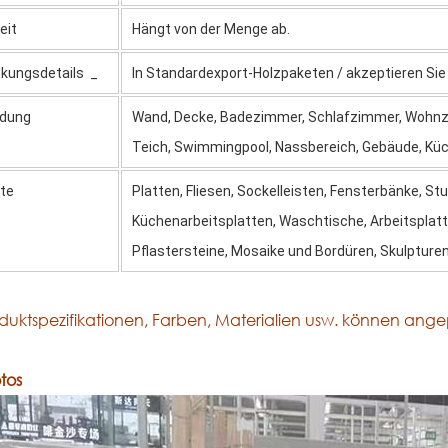
eit
Hängt von der Menge ab.
ckungsdetails
_
In Standardexport-Holzpaketen
/
akzeptieren Si
dung
Wand, Decke, Badezimmer, Schlafzimmer, Wohnzim
Teich, Swimmingpool, Nassbereich, Gebäude, Küc
te
Platten, Fliesen, Sockelleisten, Fensterbänke, S
Küchenarbeitsplatten, Waschtische, Arbeitsplatte
Pflastersteine, Mosaike und Bordüren, Skulpturen,
oduktspezifikationen, Farben, Materialien usw. können ang
otos