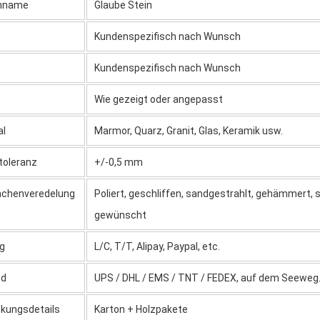
nname
Glaube Stein
Kundenspezifisch nach Wunsch
Kundenspezifisch nach Wunsch
Wie gezeigt oder angepasst
al
Marmor, Quarz, Granit, Glas, Keramik usw.
toleranz
+/-0,5 mm
ächenveredelung
Poliert, geschliffen, sandgestrahlt, gehämmert
gewünscht
g
L/C, T/T, Alipay, Paypal, etc.
nd
UPS / DHL / EMS / TNT / FEDEX, auf dem Seeweg
kungsdetails
Karton + Holzpakete