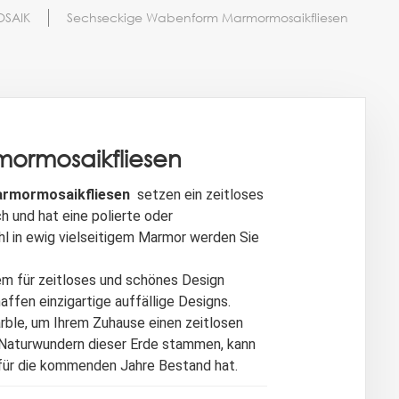
OSAIK
Sechseckige Wabenform Marmormosaikfliesen
ormosaikfliesen
rmormosaikfliesen
setzen ein zeitloses
ch und hat eine polierte oder
hl in ewig vielseitigem Marmor werden Sie
gem für zeitloses und schönes Design
ffen einzigartige auffällige Designs.
rble, um Ihrem Zuhause einen zeitlosen
en Naturwundern dieser Erde stammen, kann
ür die kommenden Jahre Bestand hat.