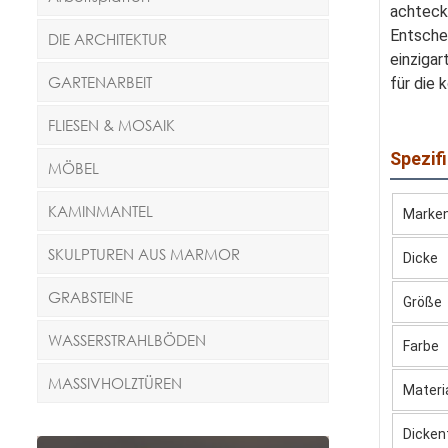
achtecki
Entschei
DIE ARCHITEKTUR
einziga
GARTENARBEIT
für die
FLIESEN & MOSAIK
Spezif
MÖBEL
KAMINMANTEL
Marke
SKULPTUREN AUS MARMOR
Dicke
GRABSTEINE
Größe
WASSERSTRAHLBÖDEN
Farbe
MASSIVHOLZTÜREN
Materi
Dicken