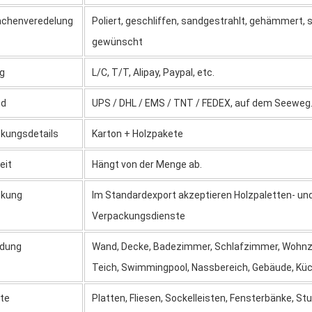
ächenveredelung
Poliert, geschliffen, sandgestrahlt, gehämmert
gewünscht
g
L/C, T/T, Alipay, Paypal, etc.
nd
UPS / DHL / EMS / TNT / FEDEX, auf dem Seeweg
kungsdetails
Karton + Holzpakete
eit
Hängt von der Menge ab.
ckung
Im Standardexport akzeptieren Holzpaletten- u
Verpackungsdienste
dung
Wand, Decke, Badezimmer, Schlafzimmer, Wohnzim
Teich, Swimmingpool, Nassbereich, Gebäude, Küc
te
Platten, Fliesen, Sockelleisten, Fensterbänke, S