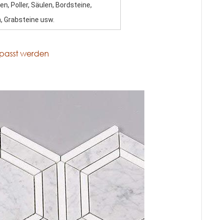
n, Poller, Säulen, Bordsteine,
 Grabsteine ​​usw.
epasst werden