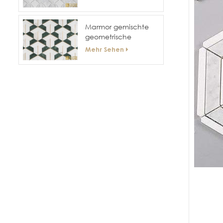
Mosaik
Marmor gemischte
geometrische
Messing-Mosaik-Fliese
Mehr Sehen