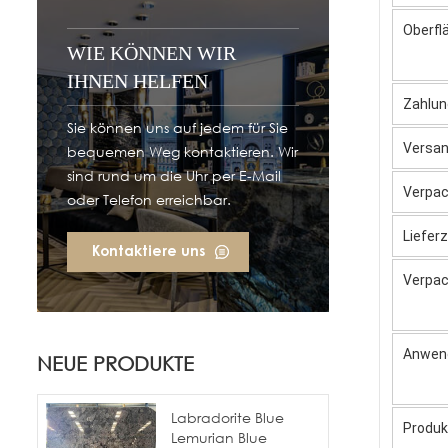
Oberfl
WIE KÖNNEN WIR
IHNEN HELFEN
Zahlun
Sie können uns auf jedem für Sie
Versa
bequemen Weg kontaktieren. Wir
sind rund um die Uhr per E-Mail
Verpac
oder Telefon erreichbar.
Lieferz
Kontaktiere uns
Verpa
Anwen
NEUE PRODUKTE
Labradorite Blue
Produk
Lemurian Blue