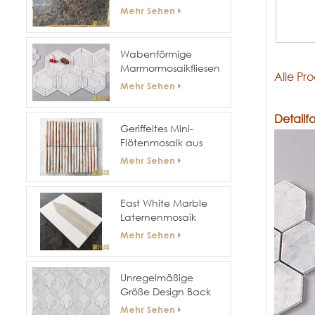
Granitplatten
Mehr Sehen
Wabenförmige
Marmormosaikfliesen
Alle Pr
mit sechseckiger
Mehr Sehen
Oberfläche für
Hotelwände und -
Detailf
böden
Geriffeltes Mini-
Flötenmosaik aus
gebogenem Marmor
Mehr Sehen
East White Marble
Laternenmosaik
Mehr Sehen
Unregelmäßige
Größe Design Back
Splash Wand 3D-
Mehr Sehen