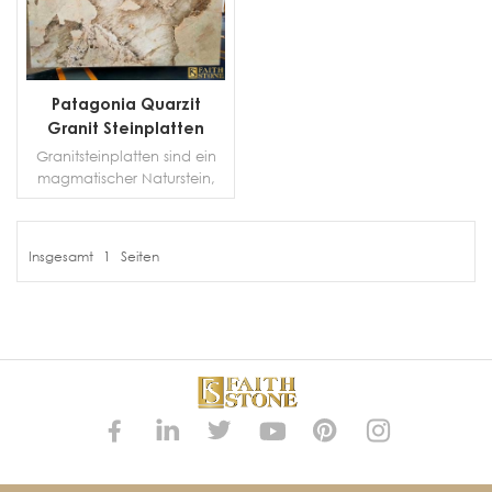
Patagonia Quarzit
Granit Steinplatten
Platten
Granitsteinplatten sind ein
Innenwanddekor
magmatischer Naturstein,
Marmor
der durch Abkühlung
geschmolzener Materialien
unter der Erdoberfläche
Insgesamt
1
Seiten
entsteht. Dadurch hat es
MEHR DETAILS
eine beeindruckende
Festigkeit, die es langlebig
macht. Darüber hinaus ist es
einer der am wenigsten
absorbierenden,
schmutzabweisenden und
kratzfesten Natursteine.