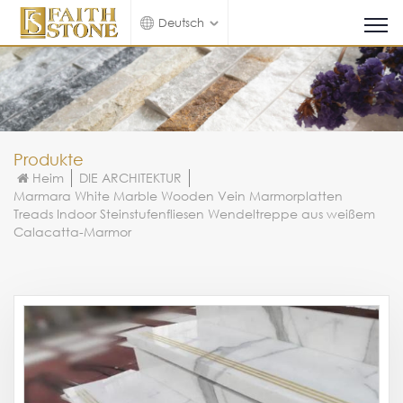
Deutsch
Produkte
Heim
DIE ARCHITEKTUR
Marmara White Marble Wooden Vein Marmorplatten
Treads Indoor Steinstufenfliesen Wendeltreppe aus weißem
Calacatta-Marmor