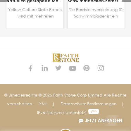
ngs-Kultur-Stein
Natürlich gestapelte Mauersteine ​​Naturzaun Gartenmauer Steinblock Gelb Design Kultur Schieferplatten Fliesen für Wandverkleidung
Schwimmbecken-Bordsteinverkleidung aus natürlichem Granit, rutschfester Randstein mit Bullnose
/
Yellow Culture Slate Panels
Die Bordsteinverkleidung für
l
wird mit mehreren
Schwimmbäder ist ein
Natursteinstreifen als
sicherer, eleganter und
/
Wandverkleidung verklebt.
zeitloser Wert! Wenn sich das
Es ist ein natürlicher
Schwimmbad auf Spaß
gespaltener Gesichtsstein
bezieht, ist es wichtig,
MEHR DETAILS
MEHR DETAILS
und bietet die Haltbarkeit
sorgfältig über sein Design
und antike Schönheit mit
nachzudenken, um es in
einfacher Installation, die in
vollen Zügen genießen zu
der Innen- und
können. Der dazu passende
.
Außendekoration weit
Bordstein darf natürlich
verbreitet ist.
nicht fehlen. Ob Ihr
Schwimmbecken rund oder
quadratisch, rechteckig
© Urheberrechte © 2026 Faith Stone Corp Limited Alle Rechte
oder in Beckenform,
vorbehalten.
XML
|
Datenschutz-Bestimmungen
|
n
erdverlegt oder oberirdisch,
IPv6-Netzwerk unterstützt
mit Beton- oder
k
Polyesterrumpf, wir
JETZT ANFRAGEN
realisieren alle Ihre