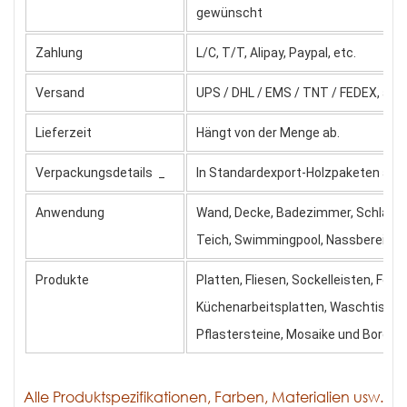
gewünscht
Zahlung
L/C, T/T, Alipay, Paypal, etc.
Versand
UPS / DHL / EMS / TNT / FEDEX, au
Lieferzeit
Hängt von der Menge ab.
Verpackungsdetails
_
In Standardexport-Holzpaketen
akz
Anwendung
Wand, Decke, Badezimmer, Schlafzim
Teich, Swimmingpool, Nassbereich, 
Produkte
Platten, Fliesen, Sockelleisten, Fe
Küchenarbeitsplatten, Waschtische, 
Pflastersteine, Mosaike und Bordüren
Alle Produktspezifikationen, Farben, Materialien usw.