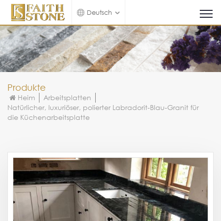
Deutsch
Produkte
Heim
Arbeitsplatten
Natürlicher, luxuriöser, polierter Labradorit-Blau-Granit für
die Küchenarbeitsplatte