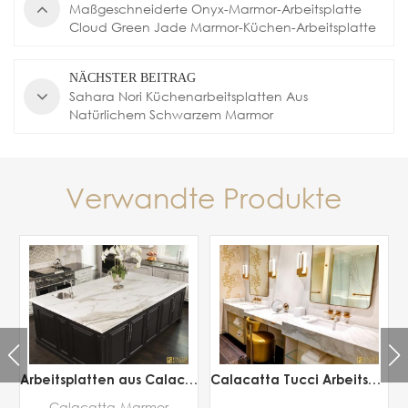
Maßgeschneiderte Onyx-Marmor-Arbeitsplatte
Cloud Green Jade Marmor-Küchen-Arbeitsplatte
NÄCHSTER BEITRAG
Sahara Nori Küchenarbeitsplatten Aus
Natürlichem Schwarzem Marmor
Verwandte Produkte
a-weißem Marmor
Arbeitsplatten aus Calacatta-Goldmarmor
Calacatta Tucci Arbeitsplatten
-
Calacatta-Marmor