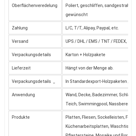
Oberflächenveredelung
Poliert, geschliffen, sandgestrahl
gewünscht
Zahlung
L/C, T/T, Alipay, Paypal, etc.
Versand
UPS / DHL / EMS / TNT / FEDEX, au
Verpackungsdetails
Karton + Holzpakete
Lieferzeit
Hängt von der Menge ab.
Verpackungsdetails
_
In Standardexport-Holzpaketen
/
ak
Anwendung
Wand, Decke, Badezimmer, Schlafzim
Teich, Swimmingpool, Nassbereich, 
Produkte
Platten, Fliesen, Sockelleisten, Fe
Küchenarbeitsplatten, Waschtische, 
Pflastersteine, Mosaike und Bordüren