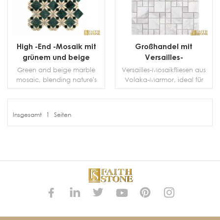
High -End -Mosaik mit
Großhandel mit
grünem und beige
Versailles-
Marmor
Mosaikfliesen aus
Green and beige marble
Versailles-Mosaikfliesen aus
Volaka-Marmor
mosaic, blending nature's
Volaka-Marmor, ideal für
hues, offers luxury &
Wand- und Bodenfliesen,
durability. Ideal for floors,
schmücken Ihre
walls, unique &
Inneneinrichtung.
Insgesamt
1
Seiten
sophisticated for any space.
Mosaikfliesen und -boden
MEHR DETAILS
MEHR DETAILS
mit Versailles-Muster. Mosaik
ist eine Fliese mit einer
kleinen Menge glatter
Creme und einer feinen
schwarzen Textur.