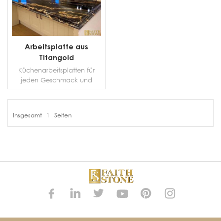
Arbeitsplatte aus
Titangold
Küchenarbeitsplatten für
jeden Geschmack und
Geldbeutel. Unsere
Küchenarbeitsplatten sind in
vielen Stilen und Materialien
Insgesamt
1
Seiten
erhältlich, darunter Quarz,
MEHR DETAILS
Quarzit, Granit und Marmor
. Wir bieten eine große
Farbauswahl an
maßgeschneiderten Quarz-
Küchenarbeitsplatten . Diese
Küchenarbeitsplatten
können individuell an Ihr
spezifisches Küchenlayout
angepasst werden. Unsere
vorgefertigten und