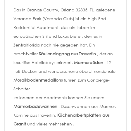
Das in Orange County, Orland 32835, FL, gelegene
Veranda Park (Veranda Club) ist ein High-End
Residential Apartment, das ein Leben im
europäischen Stil und Luxus bietet, den es in
Zentralflorida noch nie gegeben hat. Ein
prachtvoller
Säuleneingang aus Travertin
, der an
luxuriöse Hotellobbys erinnert.
Marmorböden
, 12-
Fuß-Decken und wunderschöne überdimensionale
Mosaikbodenmedaillons
führen zum Concierge-
Schalter.
Im Inneren der Apartments können Sie unsere
Marmorbadewannen
, Duschwannen aus Marmor,
Kamine aus Travertin,
Küchenarbeitsplatten aus
Granit
und vieles mehr sehen
.